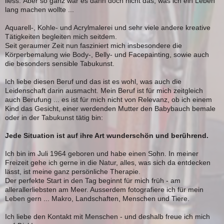
liess. Aber so ganz war es dann doch nicht das, was ich ein Leben
lang machen wollte ...
Aquarell-, Kohle- und Acrylmalerei und sehr viele andere kreative
Tätigkeiten begleiten mich seitdem.
Seit geraumer Zeit nun fasziniert mich insbesondere die
Körperbemalung wie Body-, Belly- und Facepainting, sowie auch
die besonders sensible Tabukunst.
Ich liebe diesen Beruf und das ist es wohl, was auch die
Leidenschaft darin ausmacht. Mein Beruf ist für mich zeitgleich
auch Berufung ... es ist für mich nicht von Relevanz, ob ich einem
Kind das Gesicht, einer werdenden Mutter den Babybauch bemale
oder in der Tabukunst tätig bin:
Jede Situation ist auf ihre Art wunderschön und berührend.
Ich bin im Juli 1964 geboren und habe einen Sohn. In meiner
Freizeit gehe ich gerne in die Natur, alles, was sich da entdecken
lässt, ist meine ganz persönliche Therapie.
Der perfekte Start in den Tag beginnt für mich früh - am
allerallerliebsten am Meer. Ausserdem
fotografiere ich für mein
Leben gern ... Makro, Landschaften, Menschen und Tiere.
Ich liebe den Kontakt mit Menschen - und deshalb freue ich mich